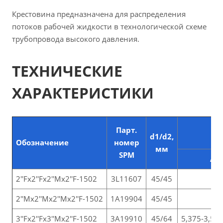
Крестовина предназначена для распределения
потоков рабочей жидкости в технологической схеме
трубопровода высокого давления.
ТЕХНИЧЕСКИЕ
ХАРАКТЕРИСТИКИ
Парт.
d1/d2,
Обозначение
номер
мм
SPM
А
2''Fх2''Fх2''Mx2''F-1502
3L11607
45/45
2''Mх2''Mх2''Mх2''F-1502
1A19904
45/45
3''Fх2''Fх3''Mx2''F-1502
3А19910
45/64
5,375-3,5-