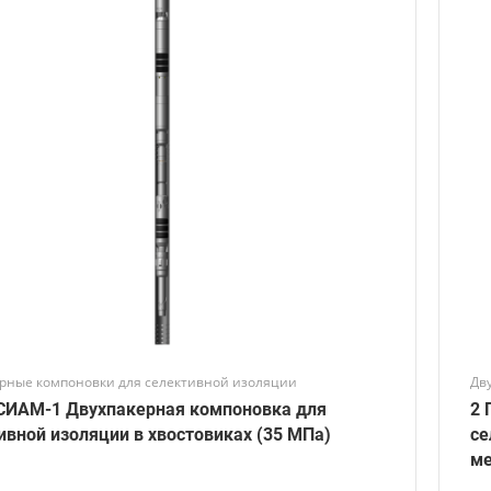
рные компоновки для селективной изоляции
Дв
СИАМ-1 Двухпакерная компоновка для
2 
ивной изоляции в хвостовиках (35 МПа)
се
ме