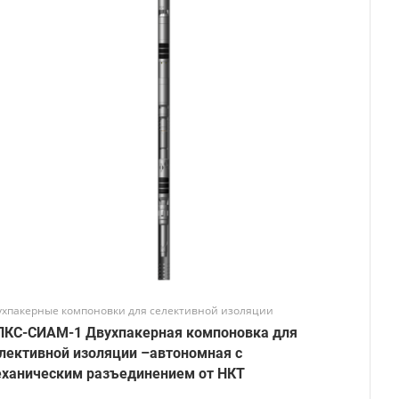
ухпакерные компоновки для селективной изоляции
ПКС-СИАМ-1 Двухпакерная компоновка для
лективной изоляции –автономная с
ханическим разъединением от НКТ