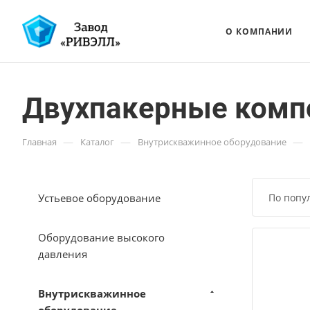
О КОМПАНИИ
Двухпакерные компо
—
—
—
Главная
Каталог
Внутрискважинное оборудование
Устьевое оборудование
По попу
Оборудование высокого
давления
Внутрискважинное