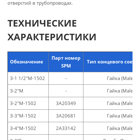
отверстий в трубопроводах.
ТЕХНИЧЕСКИЕ
ХАРАКТЕРИСТИКИ
Парт номер
Обозначение
Тип концевого соед
SPM
З-1 1/2''М-1502
-
Гайка (Male)
З-2''М
-
Гайка (Male)
З-2''М-1502
3A20349
Гайка (Male)
З-3''М-1502
3A20681
Гайка (Male)
З-4''М-1502
2A33142
Гайка (Male)