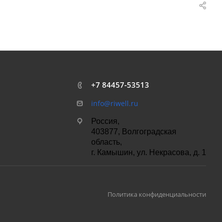
+7 84457-53513
info@riwell.ru
Россия,
403877, Волгоградская
область,
г. Камышин, ул. Некрасова, д. 1
Политика конфиденциальности