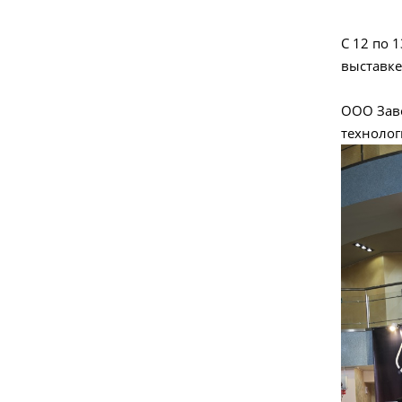
С 12 по 
выставк
ООО Зав
технолог